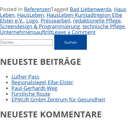
Posted in
Referenzen
Tagged
Bad Liebenwerda
,
Haus
Leben
,
HausLeben
,
HausLeben Kurstadtregion Elbe
Elster e.V.
,
Logo
,
Pressearbeit
,
redaktionelle Pflege
,
Screendesign & Programmierung
,
technische Pflege
,
Unternehmensauftritt
Leave a Comment
NEUESTE BEITRÄGE
Luther Pass
Regionalsiegel Elbe-Elster
Paul-Gerhardt-Weg
Fürstliche Route
EPIKUR GmbH Zentrum für Gesundheit
NEUESTE KOMMENTARE